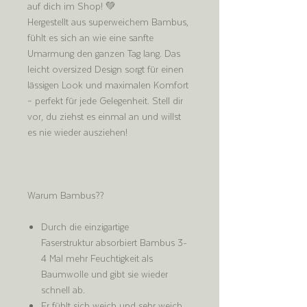
auf dich im Shop! 💚
Hergestellt aus superweichem Bambus,
fühlt es sich an wie eine sanfte
Umarmung den ganzen Tag lang. Das
leicht oversized Design sorgt für einen
lässigen Look und maximalen Komfort
– perfekt für jede Gelegenheit. Stell dir
vor, du ziehst es einmal an und willst
es nie wieder ausziehen!
Warum Bambus??
Durch die einzigartige
Faserstruktur absorbiert Bambus 3-
4 Mal mehr Feuchtigkeit als
Baumwolle und gibt sie wieder
schnell ab.
Er fühlt sich weich und sehr weich