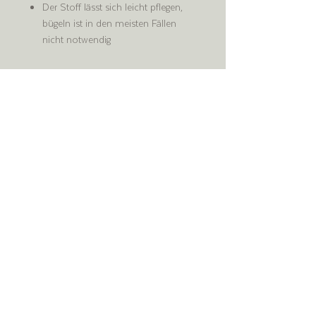
Der Stoff lässt sich leicht pflegen,
bügeln ist in den meisten Fällen
nicht notwendig
Produktinfo
95% Bambus, 5% Elasthan
waschen bei max 40°C / Keinen
Weichspüler verwenden / Nicht im Trockner
trocknen
Shop
Versand & Rückgabe
Fachhändler
AGB
Blog
Zahlungsmethoden
Über uns
Impressum
Kontakt
Datenschutz​