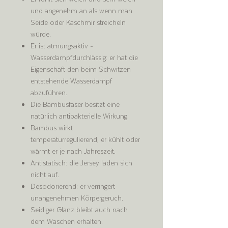
und angenehm an als wenn man
Seide oder Kaschmir streicheln
würde.
Er ist atmungsaktiv -
Wasserdampfdurchlässig: er hat die
Eigenschaft den beim Schwitzen
entstehende Wasserdampf
abzuführen.
Die Bambusfaser besitzt eine
natürlich antibakterielle Wirkung.
Bambus wirkt
temperaturregulierend, er kühlt oder
wärmt er je nach Jahreszeit.
Antistatisch: die Jersey laden sich
nicht auf.
Desodorierend: er verringert
unangenehmen Körpergeruch.
Seidiger Glanz bleibt auch nach
dem Waschen erhalten.