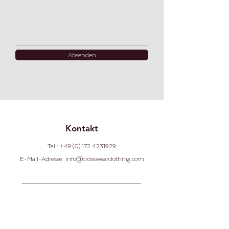
Absenden
Kontakt
Tel.:
+49 (0) 172 4231929
E-Mail-Adresse: info@crosswearclothing.com