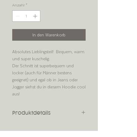
Anzahl
*
In den Warenkorb
Absolutes Lieblingsteil! Bequem, warm
und super kuschelig.
Der Schnitt ist superbequem und
locker (auch für Männer bestens
geeignet) und egal ob in Jeans oder
Jogger siehst du in diesem Hoodie cool
aus!
Produktdetails
80% Baumwolle, 20% Polyester, 285g/m2
waschen bei max 40°C / Keinen