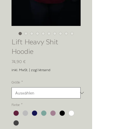
Lift Heavy Shit
Hoodie
Preis
74,90 €
inkl. MwSt.
|
zzgl.Versand
Größe
*
Farbe
*