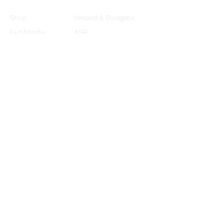
Weichspüler verwenden / Nicht im Trockner
trocknen
Shop
Versand & Rückgabe
Fachhändler
AGB
Blog
Zahlungsmethoden
Über uns
Impressum
Kontakt
Datenschutz​
ABONNIEREN