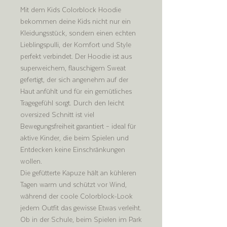
Mit dem Kids Colorblock Hoodie
bekommen deine Kids nicht nur ein
Kleidungsstück, sondern einen echten
Lieblingspulli, der Komfort und Style
perfekt verbindet. Der Hoodie ist aus
superweichem, flauschigem Sweat
gefertigt, der sich angenehm auf der
Haut anfühlt und für ein gemütliches
Tragegefühl sorgt. Durch den leicht
oversized Schnitt ist viel
Bewegungsfreiheit garantiert – ideal für
aktive Kinder, die beim Spielen und
Entdecken keine Einschränkungen
wollen.
Die gefütterte Kapuze hält an kühleren
Tagen warm und schützt vor Wind,
während der coole Colorblock-Look
jedem Outfit das gewisse Etwas verleiht.
Ob in der Schule, beim Spielen im Park