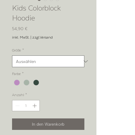
Kids Colorblock
Hoodie
Preis
54,90 €
inkl. MwSt.
|
zzgl.Versand
Größe
*
Farbe
*
Anzahl
*
In den Warenkorb