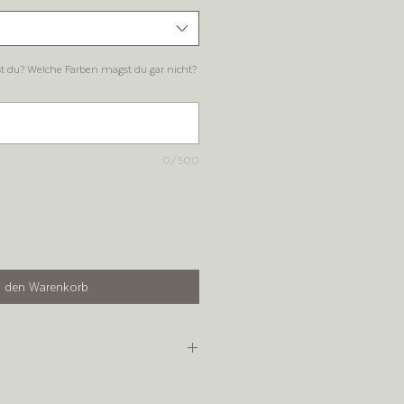
 du? Welche Farben magst du gar nicht?
0/500
n den Warenkorb
yester, innen angeraut