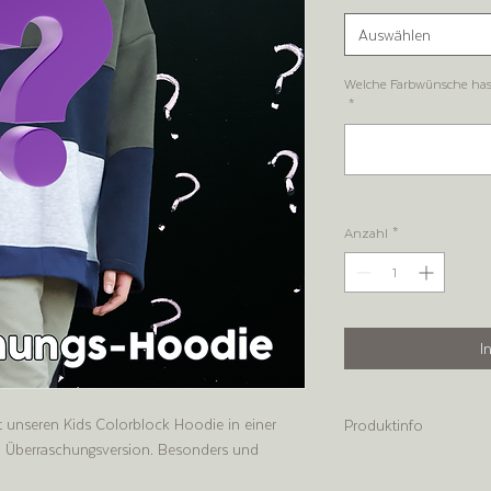
Auswählen
Welche Farbwünsche hast
*
Anzahl
*
I
tst unseren Kids Colorblock Hoodie in einer
Produktinfo
en Überraschungsversion. Besonders und
80% Baumwolle, 20% Pol