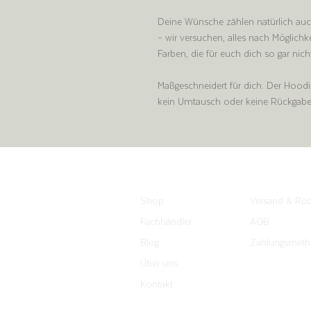
Deine Wünsche zählen natürlich auch 
– wir versuchen, alles nach Möglich
Farben, die für euch dich so gar nic
Maßgeschneidert für dich: Der Hoodie 
kein Umtausch oder keine Rückgabe
Shop
Versand & Rü
Fachhändler
AGB
Blog
Zahlungsmet
Über uns
Impressum
Kontakt
Datenschutz​