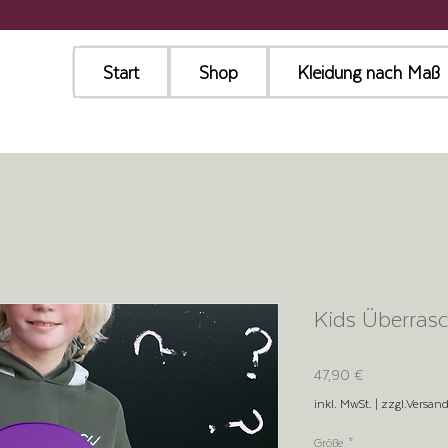
Start
Shop
Kleidung nach Maß
Kids Überras
Preis
47,90 €
inkl. MwSt.
|
zzgl.Versan
Größe
*