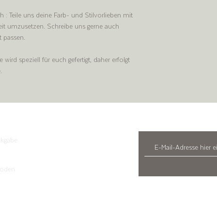
waschen bei max 40°C /
: Teile uns deine Farb- und Stilvorlieben mit
im Trockner trocknen
keit umzusetzen. Schreibe uns gerne auch
ht passen.
wird speziell für euch gefertigt, daher erfolgt
.
ckgabe
hoden