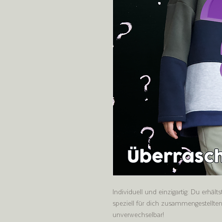
Individuell und einzigartig: Du erhäl
speziell für dich zusammengestellt
unverwechselbar!